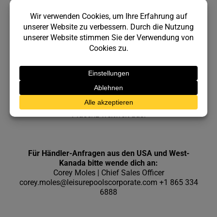
Werde Teil unseres
Teams.
Aufgrund unseres anhaltenden Erfolgs und
wachsenden Marktanteilen bauen wir unsere
Präsenz weltweit aus.
Für Händler-Anfragen aus den USA und West-
Kanada bitte wende dich an:
Corey Moles | Chief Sales Officer
corey.moles@leisurepoolscorporate.com
+1 865 334
6888