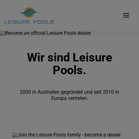
Zum
Inhalt
Toggl
springen
Navig
Poolmodelle
Farben
Wir sind Leisure
Erlebnis
Pools.
Innovation
Präsenz
2000 in Australien gegründet und seit 2010 in
Europa vertreten.
Kosten
Bibliothek
Kontakt