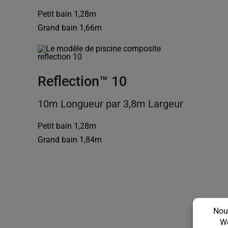
Petit bain 1,28m
Grand bain 1,66m
Reflection™ 10
10m Longueur par 3,8m Largeur
Petit bain 1,28m
Grand bain 1,84m