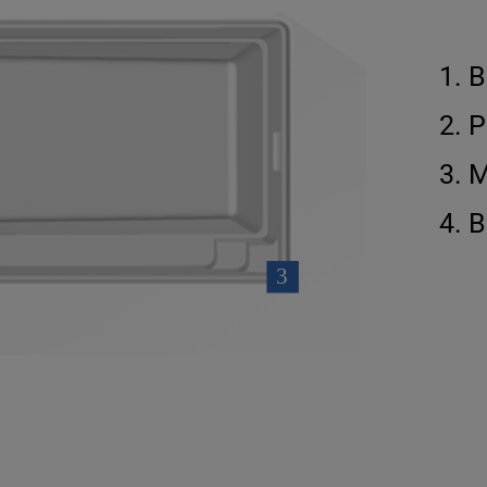
B
P
M
B