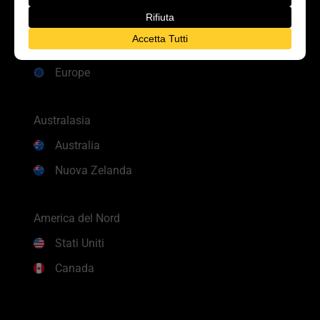
Presenza
Europe
Europe
Australasia
Australia
Nuova Zelanda
America del Nord
Stati Uniti
Canada