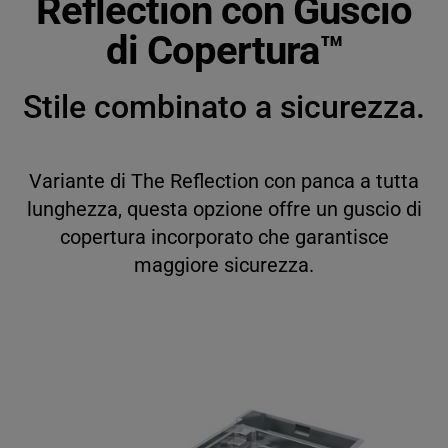
Reflection con Guscio
English
di Copertura™
Français
Stile combinato a sicurezza.
Deutsch
Italiano
Variante di The Reflection con panca a tutta
lunghezza, questa opzione offre un guscio di
copertura incorporato che garantisce
maggiore sicurezza.