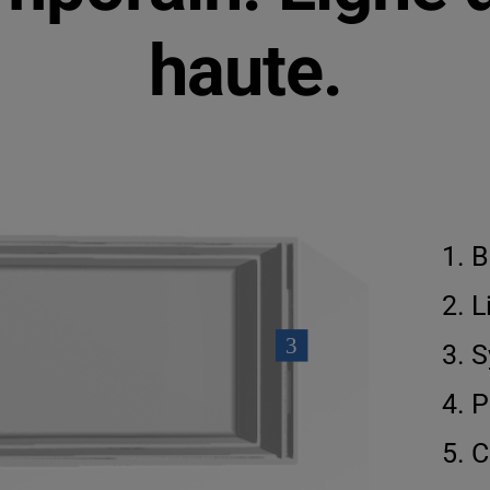
haute.
B
L
S
P
C