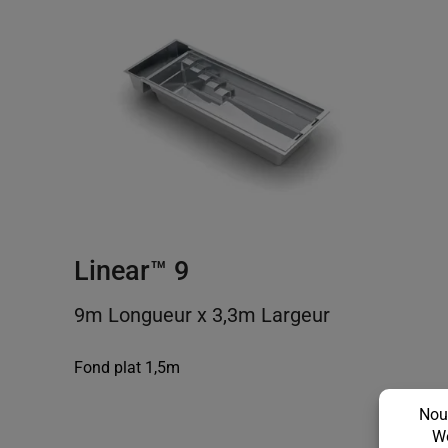
Linear™ 9
9m Longueur x 3,3m Largeur
Fond plat 1,5m