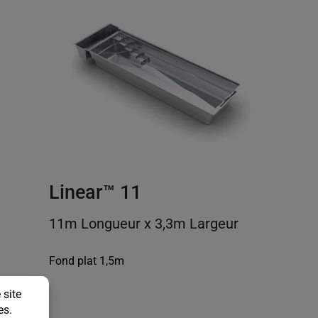
Linear™ 11
11m Longueur x 3,3m Largeur
Fond plat 1,5m