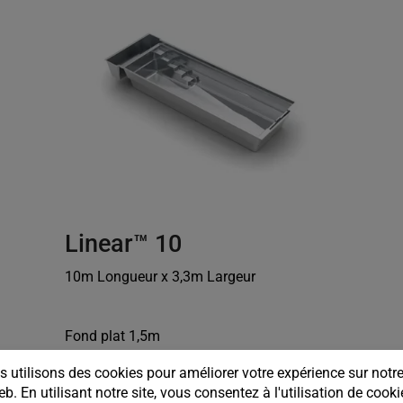
Linear™ 10
10m Longueur x 3,3m Largeur
Fond plat 1,5m