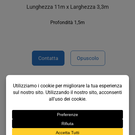
Lunghezza 11m x Larghezza 3,3m
Profondità 1,5m
Contatta
Opuscolo
Vedi tutti gli stili piscina >