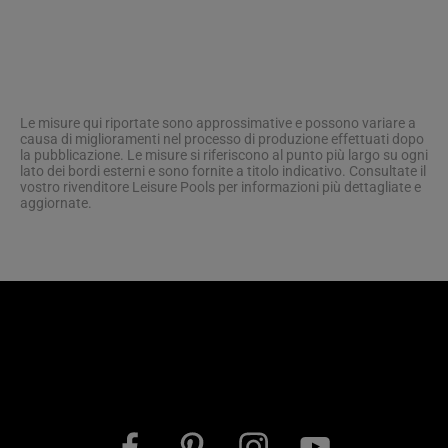
Le misure qui riportate sono approssimative e possono variare a
causa di miglioramenti nel processo di produzione effettuati dopo
la pubblicazione. Le misure si riferiscono al punto più largo su ogni
lato dei bordi esterni e sono fornite a titolo indicativo. Consultate il
vostro rivenditore Leisure Pools per informazioni più dettagliate e
aggiornate.